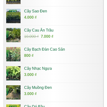
Cây Sao Đen
4.000
₫
Cây Cau Ăn Trầu
Giá
Giá
10.000
₫
7.000
₫
gốc
hiện
là:
tại
Cây Bạch Đàn Cao Sản
10.000 ₫.
là:
800
₫
7.000 ₫.
Cây Nhạc Ngựa
3.000
₫
Cây Muồng Đen
3.000
₫
Cây Dó Bầu