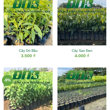
Cây Dó Bầu
Cây Sao Đen
3.500
₫
4.000
₫
-9%