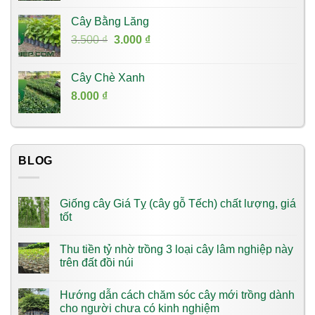
Cây Bằng Lăng
Giá
Giá
3.500
₫
3.000
₫
gốc
hiện
là:
tại
Cây Chè Xanh
3.500 ₫.
là:
8.000
₫
3.000 ₫.
BLOG
Giống cây Giá Tỵ (cây gỗ Tếch) chất lượng, giá
tốt
Thu tiền tỷ nhờ trồng 3 loại cây lâm nghiệp này
trên đất đồi núi
Hướng dẫn cách chăm sóc cây mới trồng dành
cho người chưa có kinh nghiệm