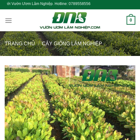
Skip
 Lâm Nghiệp. Hotline: 0789558556
to
content
0
TRANG CHỦ
/
CÂY GIỐNG LÂM NGHIỆP