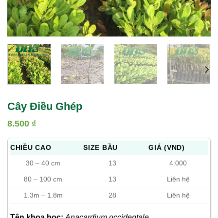
Cây Điều Ghép
8.500
₫
CHIỀU CAO
SIZE BẦU
GIÁ (VND)
30 – 40 cm
13
4.000
80 – 100 cm
13
Liên hệ
1.3m – 1.8m
28
Liên hệ
Tên khoa học:
Anacardium occidentale