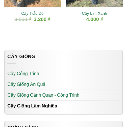
Cây Trắc Đỏ
Cây Lim Xanh
Giá
Giá
3.500
₫
3.200
₫
4.000
₫
gốc
hiện
là:
tại
3.500 ₫.
là:
3.200 ₫.
CÂY GIỐNG
Cây Công Trình
Cây Giống Ăn Quả
Cây Giống Cảnh Quan - Công Trình
Cây Giống Lâm Nghiệp