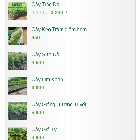
Cây Trắc Đỏ
Giá
Giá
3.500
₫
3.200
₫
gốc
hiện
là:
tại
Cây Keo Tràm giâm hom
3.500 ₫.
là:
850
₫
3.200 ₫.
Cây Sưa Đỏ
3.500
₫
Cây Lim Xanh
4.000
₫
Cây Giáng Hương Tuyết
5.000
₫
Cây Giá Tỵ
3.000
₫