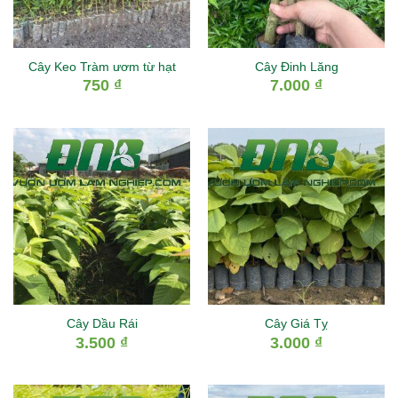
Cây Keo Tràm ươm từ hạt
Cây Đinh Lăng
750
₫
7.000
₫
Cây Dầu Rái
Cây Giá Tỵ
3.500
₫
3.000
₫