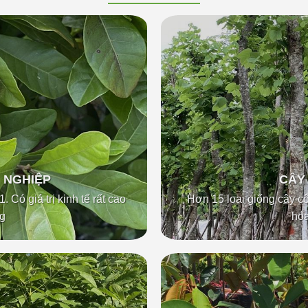
 NGHIỆP
CÂY
 Có giá trị kinh tế rất cao
Hơn 15 loại giống cây c
g
ho