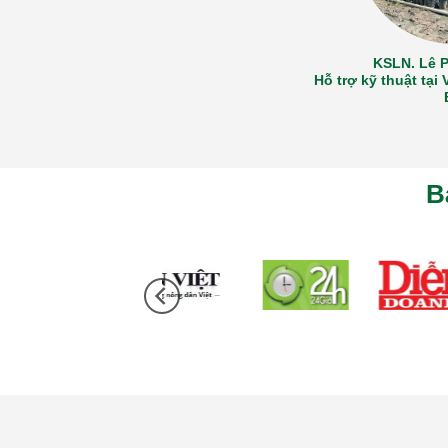
KSLN. Lê 
Hỗ trợ kỹ thuật t
B