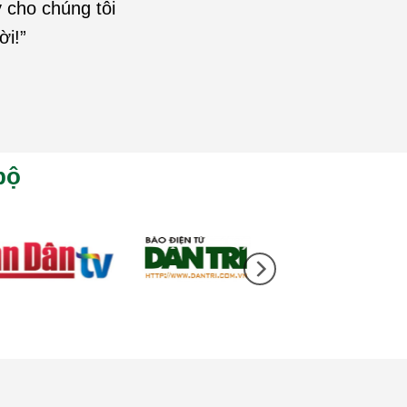
 cho chúng tôi
ời!”
bộ