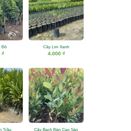
 Đỏ
Cây Lim Xanh
0
₫
4.000
₫
n Trầu
Cây Bạch Đàn Cao Sản