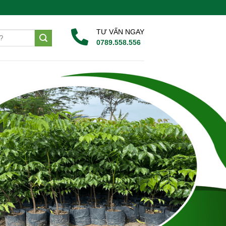
 Vườn Ươm Lâm Nghiệp. Hotline: 0789558556
TƯ VẤN NGAY
0789.558.556