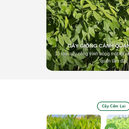
CÂY GIỐNG CẢNH QUAN
15 loại cây công trình bóng mát tốt
quan tâm đặc 
Cây Cẩm Lai