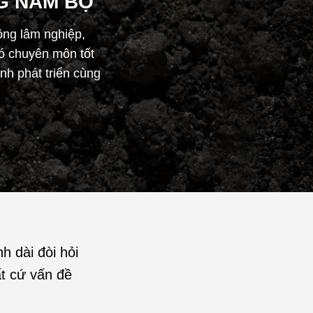
G NAM BỘ
ồng lâm nghiệp,
có chuyên môn tốt
nh phát triển cùng
h dài đòi hỏi
ất cứ vấn đề