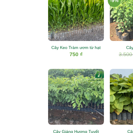
-9%
Cây Keo Tràm ươm từ hạt
Cây
750
₫
3.50
Cây Giáng Hương Tuyết
Câ