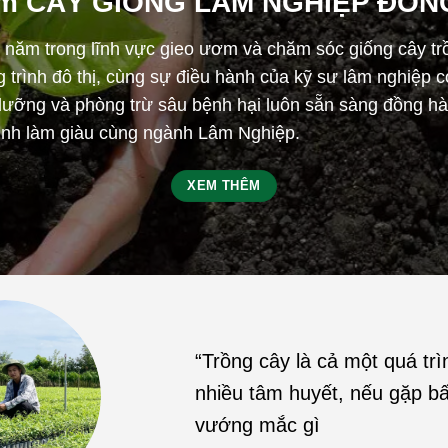
m CÂY GIỐNG LÂM NGHIỆP ĐÔN
 năm trong lĩnh vực gieo ươm và chăm sóc giống cây tr
 trình đô thị, cùng sự điều hành của kỹ sư lâm nghiệp 
 dưỡng và phòng trừ sâu bệnh hại luôn sẵn sàng đồng hà
rình làm giàu cùng ngành Lâm Nghiệp.
XEM THÊM
“Trồng cây là cả một quá trìn
nhiều tâm huyết, nếu gặp b
vướng mắc gì