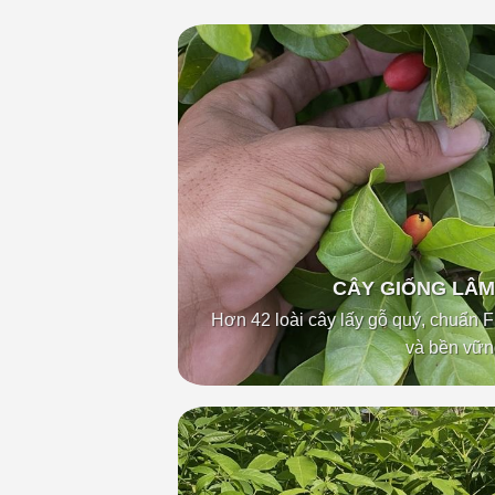
CÂY GIỐNG LÂM
Hơn 42 loài cây lấy gỗ quý, chuẩn F1.
và bền vữn