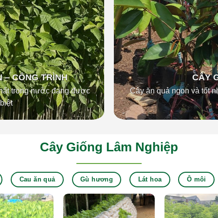
 – CÔNG TRÌNH
CÂY 
 nhất trong nước đang được
Cây ăn quả ngon và tốt 
biệt
Cây Giống Lâm Nghiệp
Cau ăn quả
Gù hương
Lát hoa
Ô môi