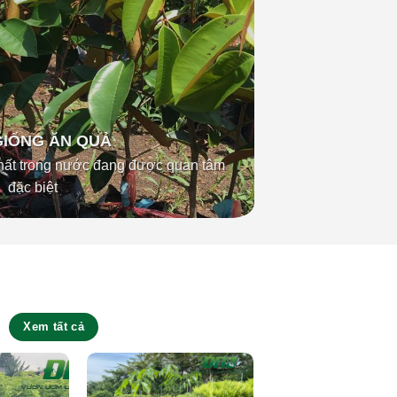
GIỐNG ĂN QUẢ
nhất trong nước đang được quan tâm
đặc biệt
Xem tất cả