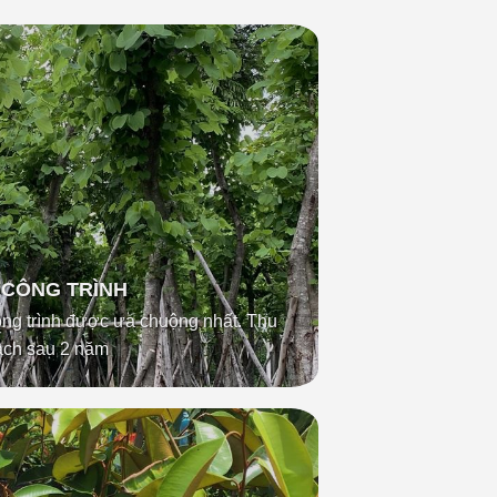
 CÔNG TRÌNH
ông trình được ưa chuộng nhất. Thu
ạch sau 2 năm