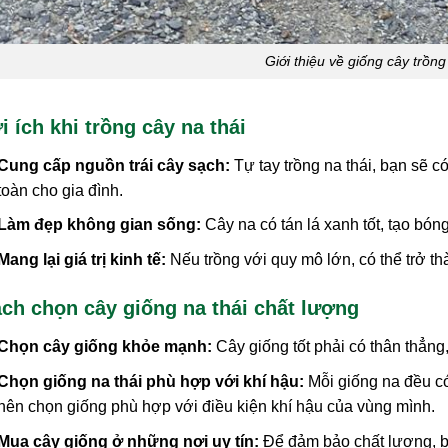
Giới thiệu về giống cây trồng
i ích khi trồng cây na thái
Cung cấp nguồn trái cây sạch:
Tự tay trồng na thái, bạn sẽ c
toàn cho gia đình.
Làm đẹp không gian sống:
Cây na có tán lá xanh tốt, tạo bó
Mang lại giá trị kinh tế:
Nếu trồng với quy mô lớn, có thể trở t
ch chọn cây giống na thái chất lượng
Chọn cây giống khỏe mạnh:
Cây giống tốt phải có thân thẳng
Chọn giống na thái phù hợp với khí hậu:
Mỗi giống na đều có
nên chọn giống phù hợp với điều kiện khí hậu của vùng mình.
Mua cây giống ở những nơi uy tín:
Để đảm bảo chất lượng, 