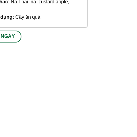
hác:
Na Thái, na, custard apple,
a
ử dụng:
Cây ăn quả
 NGAY