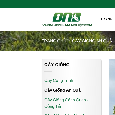
Skip
Chào mừng bà con đến với Vườ
to
content
TRANG 
TRANG CHỦ
/
CÂY GIỐNG ĂN QUẢ
CÂY GIỐNG
Cây Công Trình
Cây Giống Ăn Quả
Cây Giống Cảnh Quan -
Công Trình