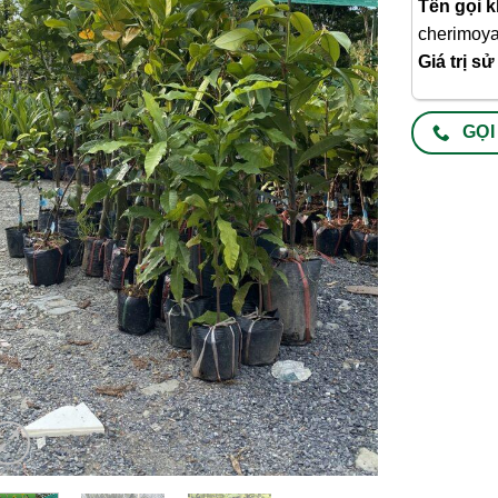
Tên gọi k
cherimoy
Giá trị s
GỌI