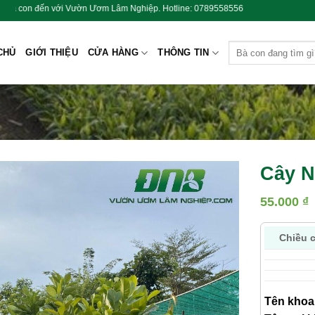
n Ươm Lâm Nghiệp. Hotline: 0789558556
Tìm
CHỦ
GIỚI THIỆU
CỬA HÀNG
THÔNG TIN
kiếm:
Cây N
55.000
₫
Chiều 
Tên khoa