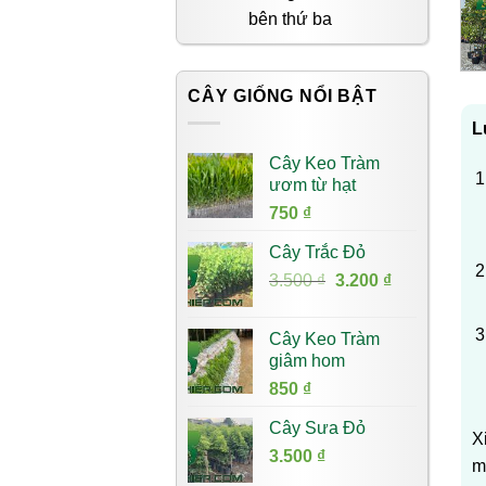
bên thứ ba
CÂY GIỐNG NỔI BẬT
L
Cây Keo Tràm
ươm từ hạt
750
₫
Cây Trắc Đỏ
Giá
Giá
3.500
₫
3.200
₫
gốc
hiện
là:
tại
Cây Keo Tràm
3.500 ₫.
là:
giâm hom
3.200 ₫.
850
₫
Cây Sưa Đỏ
X
3.500
₫
m