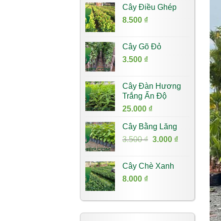
Cây Điều Ghép
8.500
₫
Cây Gõ Đỏ
3.500
₫
Cây Đàn Hương
Trắng Ấn Độ
25.000
₫
Cây Bằng Lăng
Giá
Giá
3.500
₫
3.000
₫
gốc
hiện
là:
tại
Cây Chè Xanh
3.500 ₫.
là:
8.000
₫
3.000 ₫.