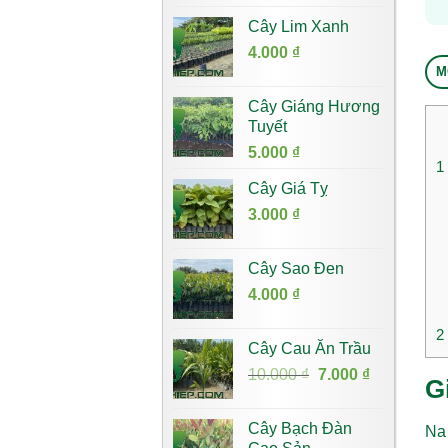
Cây Lim Xanh
4.000
₫
M
Cây Giáng Hương
Tuyết
5.000
₫
1
Cây Giá Tỵ
3.000
₫
Cây Sao Đen
4.000
₫
2
Cây Cau Ăn Trầu
Giá
Giá
10.000
₫
7.000
₫
G
gốc
hiện
là:
tại
Cây Bạch Đàn
Na 
10.000 ₫.
là: