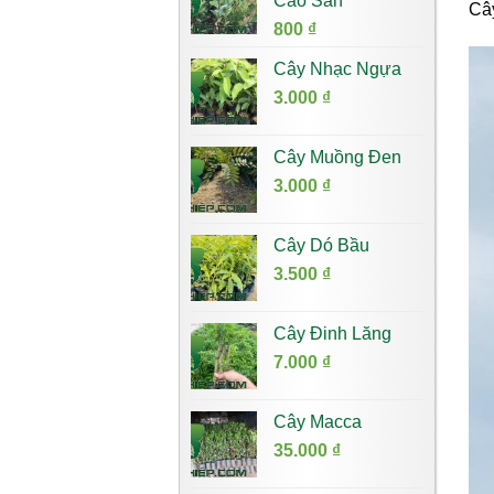
Cao Sản
Cây
7.000 ₫.
800
₫
Cây Nhạc Ngựa
3.000
₫
Cây Muồng Đen
3.000
₫
Cây Dó Bầu
3.500
₫
Cây Đinh Lăng
7.000
₫
Cây Macca
35.000
₫