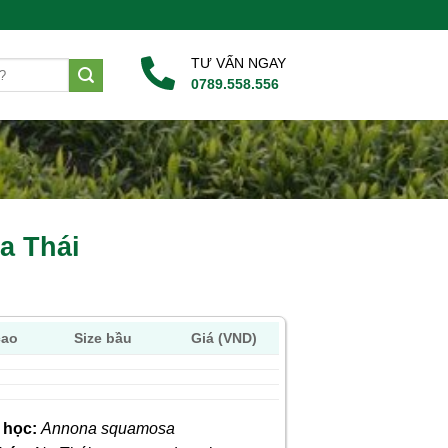
TƯ VẤN NGAY
0789.558.556
a Thái
cao
Size bầu
Giá (VND)
 học:
Annona squamosa