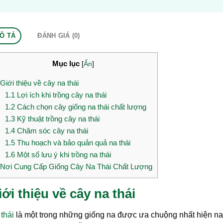
Ô TẢ
ĐÁNH GIÁ (0)
Mục lục
[
Ẩn
]
Giới thiệu về cây na thái
1.1
Lợi ích khi trồng cây na thái
1.2
Cách chọn cây giống na thái chất lượng
1.3
Kỹ thuật trồng cây na thái
1.4
Chăm sóc cây na thái
1.5
Thu hoạch và bảo quản quả na thái
1.6
Một số lưu ý khi trồng na thái
Nơi Cung Cấp Giống Cây Na Thái Chất Lượng
iới thiệu về cây na thái
thái
là một trong những giống na được ưa chuộng nhất hiện nay nh