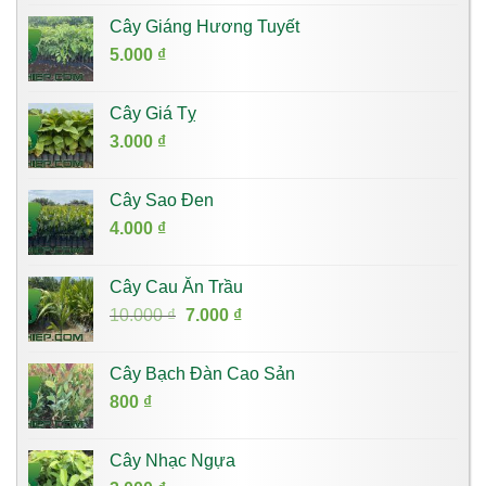
Cây Giáng Hương Tuyết
5.000
₫
Cây Giá Tỵ
3.000
₫
Cây Sao Đen
4.000
₫
Cây Cau Ăn Trầu
Giá
Giá
10.000
₫
7.000
₫
gốc
hiện
là:
tại
Cây Bạch Đàn Cao Sản
10.000 ₫.
là:
800
₫
7.000 ₫.
Cây Nhạc Ngựa