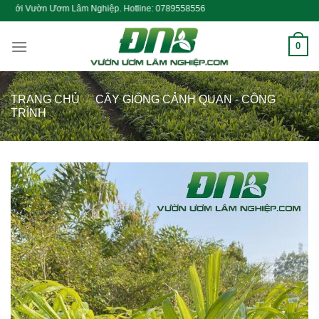
Skip
Nghiệp. Hotline: 0789558556
to
content
0
TRANG CHỦ
/
CÂY GIỐNG CẢNH QUAN - CÔNG
TRÌNH