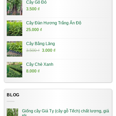
Cây Gõ Đỏ
3.500
₫
Cây Đàn Hương Trắng Ấn Độ
25.000
₫
Cây Bằng Lăng
Giá
Giá
3.500
₫
3.000
₫
gốc
hiện
là:
tại
Cây Chè Xanh
3.500 ₫.
là:
8.000
₫
3.000 ₫.
BLOG
Giống cây Giá Tỵ (cây gỗ Tếch) chất lượng, giá
tốt