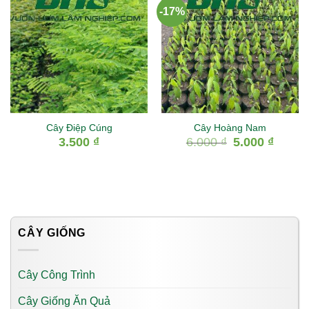
-17%
Cây Điệp Cúng
Cây Hoàng Nam
Giá
Giá
3.500
₫
6.000
₫
5.000
₫
gốc
hiện
là:
tại
6.000 ₫.
là:
5.000 ₫.
CÂY GIỐNG
Cây Công Trình
Cây Giống Ăn Quả