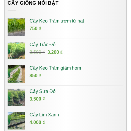
CÂY GIỐNG NỔI BẬT
Cây Keo Tràm ươm từ hạt
750
₫
Cây Trắc Đỏ
Giá
Giá
3.500
₫
3.200
₫
gốc
hiện
là:
tại
Cây Keo Tràm giâm hom
3.500 ₫.
là:
850
₫
3.200 ₫.
Cây Sưa Đỏ
3.500
₫
Cây Lim Xanh
4.000
₫