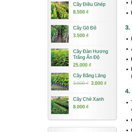
Cây Điều Ghép
8.500
₫
3.
Cây Gõ Đỏ
3.500
₫
Cây Đàn Hương
Trắng Ấn Độ
25.000
₫
Cây Bằng Lăng
Giá
Giá
3.500
₫
3.000
₫
gốc
hiện
4.
là:
tại
Cây Chè Xanh
3.500 ₫.
là:
8.000
₫
3.000 ₫.