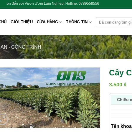
ơm Lâm Nghiệp. Hotline: 0789558556
Tìm
CHỦ
GIỚI THIỆU
CỬA HÀNG
THÔNG TIN
kiếm:
AN - CÔNG TRÌNH
Cây 
3.500
₫
Chiều 
Tên khoa