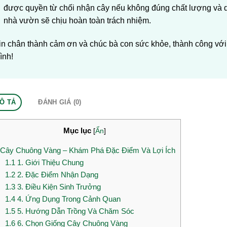
được quyền từ chối nhận cây nếu không đúng chất lượng và q
nhà vườn sẽ chịu hoàn toàn trách nhiệm.
in chân thành cảm ơn và chúc bà con sức khỏe, thành công vớ
ình!
Ô TẢ
ĐÁNH GIÁ (0)
Mục lục
[
Ẩn
]
Cây Chuông Vàng – Khám Phá Đặc Điểm Và Lợi Ích
1.1
1. Giới Thiệu Chung
1.2
2. Đặc Điểm Nhận Dạng
1.3
3. Điều Kiện Sinh Trưởng
1.4
4. Ứng Dụng Trong Cảnh Quan
1.5
5. Hướng Dẫn Trồng Và Chăm Sóc
1.6
6. Chọn Giống Cây Chuông Vàng