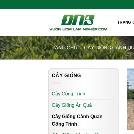
Skip
Chào mừng bà con đến với Vườn Ư
to
content
TRANG 
TRANG CHỦ
/
CÂY GIỐNG CẢNH QU
CÂY GIỐNG
Cây Công Trình
Cây Giống Ăn Quả
Cây Giống Cảnh Quan -
Công Trình