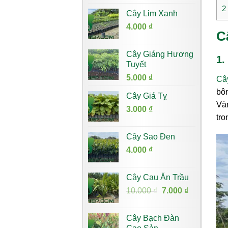
2
Cây Lim Xanh
4.000
₫
C
Cây Giáng Hương
1.
Tuyết
5.000
₫
Câ
bôn
Cây Giá Tỵ
Vàn
3.000
₫
tro
Cây Sao Đen
4.000
₫
Cây Cau Ăn Trầu
Giá
Giá
10.000
₫
7.000
₫
gốc
hiện
là:
tại
Cây Bạch Đàn
10.000 ₫.
là: