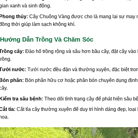
gian xanh và sinh động.
Phong thủy:
Cây Chuông Vàng được cho là mang lại sự may m
đồng thời giúp làm sạch không khí.
 Hướng Dẫn Trồng Và Chăm Sóc
Trồng cây:
Đào hố trồng rộng và sâu hơn bầu cây, đặt cây vào 
trồng.
Tưới nước:
Tưới nước đều đặn và thường xuyên, đặc biệt tron
Bón phân:
Bón phân hữu cơ hoặc phân bón chuyên dụng định 
cây.
Kiểm tra sâu bệnh:
Theo dõi tình trạng cây để phát hiện sâu bệ
Cắt tỉa:
Cắt tỉa cây thường xuyên để duy trì hình dáng đẹp, loạ
hoa.