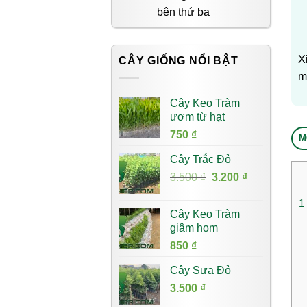
bên thứ ba
X
CÂY GIỐNG NỔI BẬT
m
Cây Keo Tràm
ươm từ hạt
750
₫
M
Cây Trắc Đỏ
Giá
Giá
3.500
₫
3.200
₫
gốc
hiện
1
là:
tại
Cây Keo Tràm
3.500 ₫.
là:
giâm hom
3.200 ₫.
850
₫
Cây Sưa Đỏ
3.500
₫