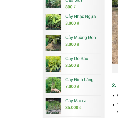
Cao Sản
7.000 ₫.
800
₫
Cây Nhạc Ngựa
3.000
₫
Cây Muồng Đen
3.000
₫
Cây Dó Bầu
3.500
₫
Cây Đinh Lăng
2.
7.000
₫
Cây Macca
35.000
₫