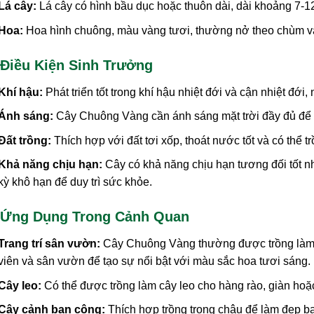
Lá cây:
Lá cây có hình bầu dục hoặc thuôn dài, dài khoảng 7-
Hoa:
Hoa hình chuông, màu vàng tươi, thường nở theo chùm v
 Điều Kiện Sinh Trưởng
Khí hậu:
Phát triển tốt trong khí hậu nhiệt đới và cận nhiệt đới
Ánh sáng:
Cây Chuông Vàng cần ánh sáng mặt trời đầy đủ để ph
Đất trồng:
Thích hợp với đất tơi xốp, thoát nước tốt và có thể t
Khả năng chịu hạn:
Cây có khả năng chịu hạn tương đối tốt n
kỳ khô hạn để duy trì sức khỏe.
 Ứng Dụng Trong Cảnh Quan
Trang trí sân vườn:
Cây Chuông Vàng thường được trồng làm 
viên và sân vườn để tạo sự nổi bật với màu sắc hoa tươi sáng.
Cây leo:
Có thể được trồng làm cây leo cho hàng rào, giàn hoặ
Cây cảnh ban công:
Thích hợp trồng trong chậu để làm đẹp b