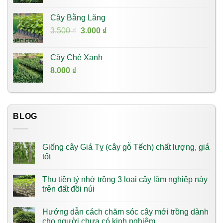
Cây Bằng Lăng
Giá
Giá
3.500
₫
3.000
₫
gốc
hiện
là:
tại
Cây Chè Xanh
3.500 ₫.
là:
8.000
₫
3.000 ₫.
BLOG
Giống cây Giá Tỵ (cây gỗ Tếch) chất lượng, giá
tốt
Thu tiền tỷ nhờ trồng 3 loại cây lâm nghiệp này
trên đất đồi núi
Hướng dẫn cách chăm sóc cây mới trồng dành
cho người chưa có kinh nghiệm