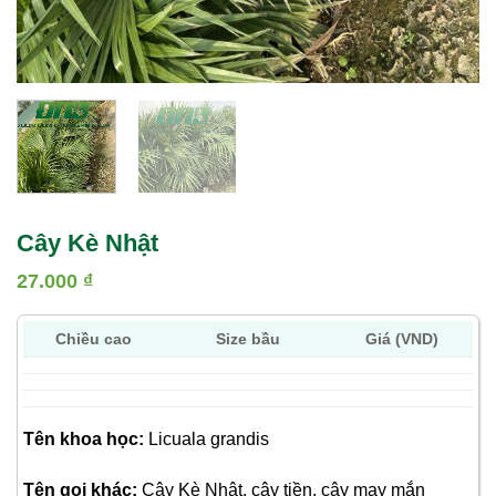
Cây Kè Nhật
27.000
₫
Chiều cao
Size bầu
Giá (VND)
Tên khoa học:
Licuala grandis
Tên gọi khác:
Cây Kè Nhật, cây tiền, cây may mắn