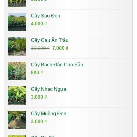
Cây Sao Đen
4.000
₫
Cây Cau Ăn Trầu
Giá
Giá
10.000
₫
7.000
₫
gốc
hiện
là:
tại
Cây Bạch Đàn Cao Sản
10.000 ₫.
là:
800
₫
7.000 ₫.
Cây Nhạc Ngựa
3.000
₫
Cây Muồng Đen
3.000
₫