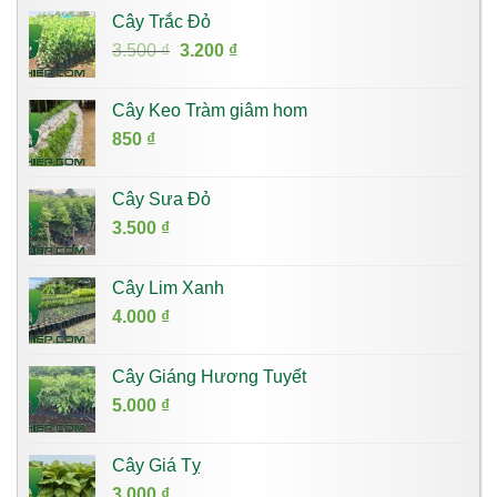
Cây Trắc Đỏ
Giá
Giá
3.500
₫
3.200
₫
gốc
hiện
là:
tại
Cây Keo Tràm giâm hom
3.500 ₫.
là:
850
₫
3.200 ₫.
Cây Sưa Đỏ
3.500
₫
Cây Lim Xanh
4.000
₫
Cây Giáng Hương Tuyết
5.000
₫
Cây Giá Tỵ
3.000
₫