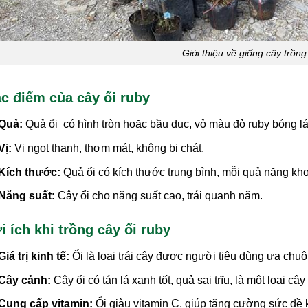
Giới thiệu về giống cây trồng
c điểm của cây ổi ruby
Quả:
Quả ổi có hình tròn hoặc bầu dục, vỏ màu đỏ ruby bóng láng
Vị:
Vị ngọt thanh, thơm mát, không bị chát.
Kích thước:
Quả ổi có kích thước trung bình, mỗi quả nặng k
Năng suất:
Cây ổi cho năng suất cao, trái quanh năm.
i ích khi trồng cây ổi ruby
Giá trị kinh tế:
Ổi là loại trái cây được người tiêu dùng ưa chuộng
Cây cảnh:
Cây ổi có tán lá xanh tốt, quả sai trĩu, là một loại câ
Cung cấp vitamin:
Ổi giàu vitamin C, giúp tăng cường sức đề 