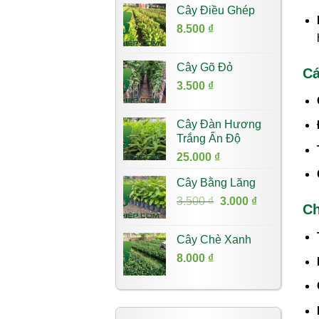
Cây Điều Ghép
8.500
₫
Cây Gõ Đỏ
Cá
3.500
₫
Cây Đàn Hương
Trắng Ấn Độ
25.000
₫
Cây Bằng Lăng
Giá
Giá
3.500
₫
3.000
₫
Ch
gốc
hiện
là:
tại
Cây Chè Xanh
3.500 ₫.
là:
8.000
₫
3.000 ₫.