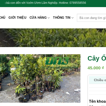
ườn Ươm Lâm Nghiệp. Hotline: 0789558556
Tìm
CHỦ
GIỚI THIỆU
CỬA HÀNG
THÔNG TIN
kiếm:
Cây Ổ
45.000
₫
Chiều 
Tên khoa