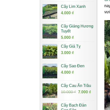
nay
Cây Lim Xanh
vư
4.000
₫
Cây Giáng Hương
Tuyết
5.000
₫
Cây Giá Tỵ
3.000
₫
Cây Sao Đen
4.000
₫
Cây Cau Ăn Trầu
Giá
Giá
10.000
₫
7.000
₫
gốc
hiện
là:
tại
Cây Bạch Đàn
10.000 ₫.
là: