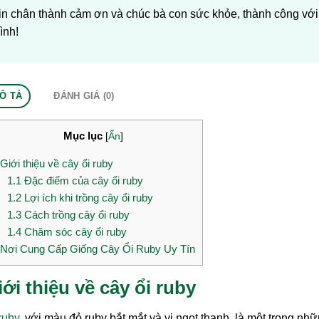
in chân thành cảm ơn và chúc bà con sức khỏe, thành công vớ
ình!
Ô TẢ
ĐÁNH GIÁ (0)
Mục lục
[
Ẩn
]
Giới thiệu về cây ổi ruby
1.1
Đặc điểm của cây ổi ruby
1.2
Lợi ích khi trồng cây ổi ruby
1.3
Cách trồng cây ổi ruby
1.4
Chăm sóc cây ổi ruby
Nơi Cung Cấp Giống Cây Ổi Ruby Uy Tín
iới thiệu về cây ổi ruby
ruby
, với màu đỏ ruby bắt mắt và vị ngọt thanh, là một trong n