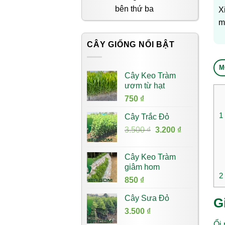
bên thứ ba
X
m
CÂY GIỐNG NỔI BẬT
M
Cây Keo Tràm
ươm từ hạt
750
₫
1
Cây Trắc Đỏ
Giá
Giá
3.500
₫
3.200
₫
gốc
hiện
là:
tại
Cây Keo Tràm
3.500 ₫.
là:
giâm hom
3.200 ₫.
2
850
₫
Cây Sưa Đỏ
G
3.500
₫
Ổi 