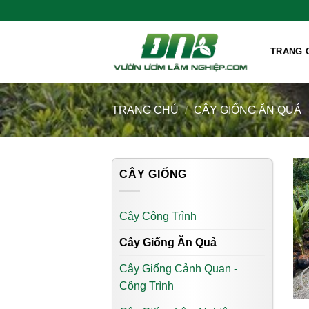
Skip
Chào mừng bà con đến với V
to
content
TRANG 
TRANG CHỦ
/
CÂY GIỐNG ĂN QUẢ
CÂY GIỐNG
Cây Công Trình
Cây Giống Ăn Quả
Cây Giống Cảnh Quan -
Công Trình