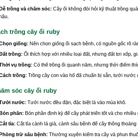
Dễ trồng và chăm sóc:
Cây ổi không đòi hỏi kỹ thuật trồng quá
hậu.
ch trồng cây ổi ruby
Chọn giống:
Nên chọn giống ổi sạch bệnh, có nguồn gốc rõ rà
Đất trồng:
Ổi thích hợp với nhiều loại đất, nhưng đất tơi xốp, g
Thời vụ trồng:
Có thể trồng ổi quanh năm, nhưng thời điểm th
Cách trồng:
Trồng cây con vào hố đã chuẩn bị sẵn, tưới nước 
ăm sóc cây ổi ruby
Tưới nước:
Tưới nước đều đặn, đặc biệt là vào mùa khô.
Bón phân:
Bón phân định kỳ để cây phát triển tốt và cho nhiều
Cắt tỉa:
Cắt tỉa cành lá già, cành sâu bệnh để cây thông thoáng v
Phòng trừ sâu bệnh:
Thường xuyên kiểm tra cây và phun thuốc 