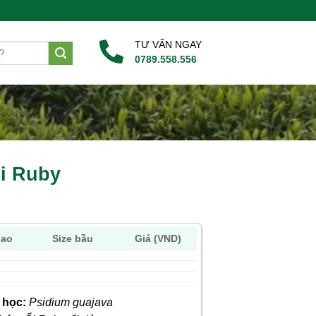
TƯ VẤN NGAY
0789.558.556
i Ruby
cao
Size bầu
Giá (VND)
 học:
Psidium guajava