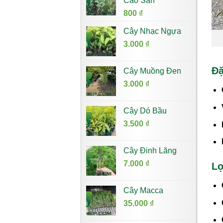
Cao Sản
7.000 ₫.
800
₫
Cây Nhạc Ngựa
3.000
₫
Đặ
Cây Muồng Đen
3.000
₫
Cây Dó Bầu
3.500
₫
Cây Đinh Lăng
7.000
₫
Lợ
Cây Macca
35.000
₫